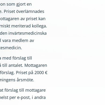
rson som gjort en
. Priset överlämnades
ottagaren av priset kan
miskt meriterad kollega.
e den invärtesmedicinska
all vara medlem av
rtesmedicin.
med förslag till
 till antalet. Mottagaren
förslag. Priset på 2000 €
eningens årsmöte.
at förslag till mottagare
helst per e-post, i andra