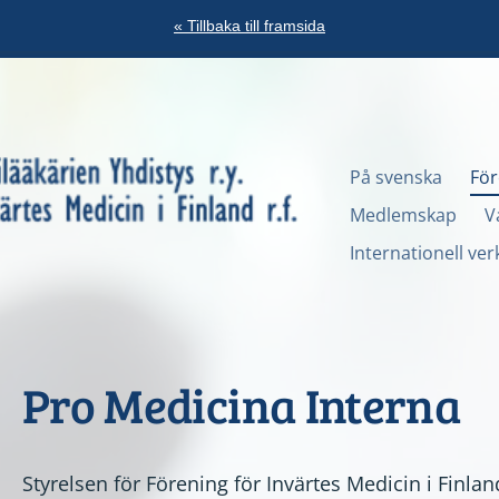
« Tillbaka till framsida
På svenska
För
en Yhdistys r.y.
Medlemskap
V
Internationell ve
Pro Medicina Interna
Styrelsen för Förening för Invärtes Medicin i Finland 