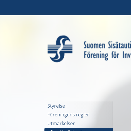
Hoppa
till
sidans
innehåll
Suomen Sisätautilääkäri
Styrelse
Föreningens regler
Utmärkelser