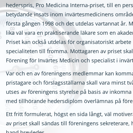
hederspris, Pro Medicina Interna-priset, till en pe
betydande insats inom invärtesmedicinens område
första gången 1998 och det utdelas vartannat år. M
lika väl vara en praktiserande läkare som en akade
Priset kan också utdelas för organisatoriskt arbet
specialiteten till fromma. Mottagaren av priset sk
Förening för Invärtes Medicin och specialist i invä
Var och en av föreningens medlemmar kan komma 
pristagare och förslagsställarna skall vara minst två
utses av föreningens styrelse på basis av inkomna 
med tillhörande hedersdiplom överlämnas på för
Ett fritt formulerat, högst en sida långt, väl motiver
av priset skall sändas till föreningens sekreterare, 
hand brevledes.