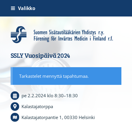
Siirry
Valikko
sivun
sisältöön
Suomen Sisätautilääkärien Yh
SSLY Vuosipäivä 2024
Tarkastelet mennyttä tapahtumaa.
pe 2.2.2024
klo 8:30
–
18:30
Kalastajatorppa
Kalastajatorpantie 1, 00330 Helsinki