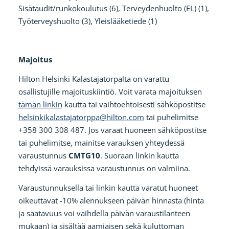
Sisätaudit/runkokoulutus (6), Terveydenhuolto (EL) (1),
Työterveyshuolto (3), Yleislääketiede (1)
Majoitus
Hilton Helsinki Kalastajatorpalta on varattu
osallistujille majoituskiintiö. Voit varata majoituksen
tämän linkin
kautta tai vaihtoehtoisesti sähköpostitse
helsinkikalastajatorppa@hilton.com
tai puhelimitse
+358 300 308 487. Jos varaat huoneen sähköpostitse
tai puhelimitse, mainitse varauksen yhteydessä
varaustunnus
CMTG10
. Suoraan linkin kautta
tehdyissä varauksissa varaustunnus on valmiina.
Varaustunnuksella tai linkin kautta varatut huoneet
oikeuttavat -10% alennukseen päivän hinnasta (hinta
ja saatavuus voi vaihdella päivän varaustilanteen
mukaan) ja sisältää aamiaisen sekä kuluttoman