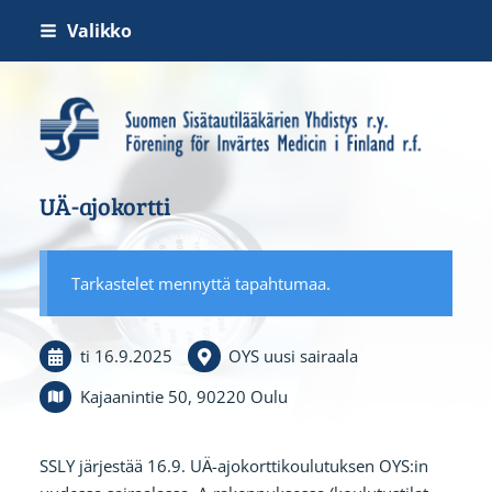
Siirry
Valikko
sivun
sisältöön
Suomen Sisätautilääkärien Yh
UÄ-ajokortti
Tarkastelet mennyttä tapahtumaa.
ti 16.9.2025
OYS uusi sairaala
Kajaanintie 50, 90220 Oulu
SSLY järjestää 16.9. UÄ-ajokorttikoulutuksen OYS:in