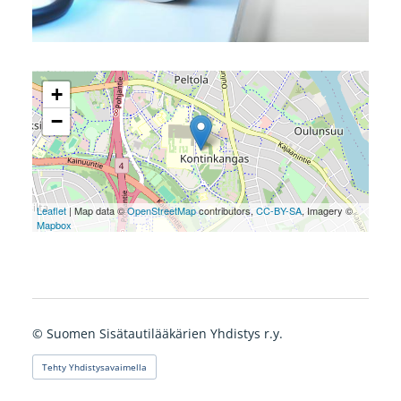
+
−
Leaflet
| Map data ©
OpenStreetMap
contributors,
CC-BY-SA
, Imagery ©
Mapbox
©
Suomen Sisätautilääkärien Yhdistys r.y.
Tehty Yhdistysavaimella