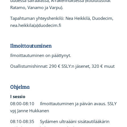
uudessa sairaalassa, A-rakennuksessa (koulutustilat
Ratamo, Vanamo ja Varpu).
Tapahtuman yhteyshenkilö: Nea Heikkilä, Duodecim,
nea.heikkila(a)duodecim.fi
Ilmoittautuminen
Ilmoittautuminen on päättynyt.
Osallistumishinnat: 290 € SSLY:n jäsenet, 320 € muut
Ohjelma
I sessio
08:00-08:10 Ilmoittautuminen ja päivän avaus. SSLY
vpj Janne Hukkanen
08:10-08:35 Sydämen ultraääni sisätautilääkärin